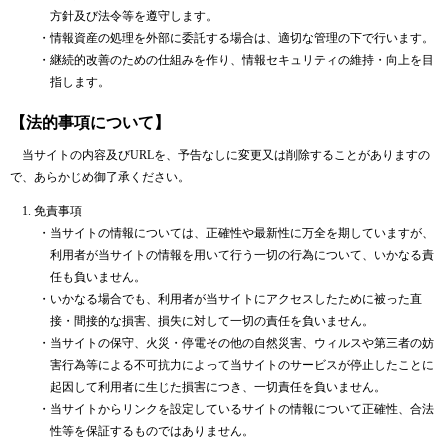
方針及び法令等を遵守します。
・
情報資産の処理を外部に委託する場合は、適切な管理の下で行います。
・
継続的改善のための仕組みを作り、情報セキュリティの維持・向上を目
指します。
【法的事項について】
当サイトの内容及びURLを、予告なしに変更又は削除することがありますの
で、あらかじめ御了承ください。
免責事項
・
当サイトの情報については、正確性や最新性に万全を期していますが、
利用者が当サイトの情報を用いて行う一切の行為について、いかなる責
任も負いません。
・
いかなる場合でも、利用者が当サイトにアクセスしたために被った直
接・間接的な損害、損失に対して一切の責任を負いません。
・
当サイトの保守、火災・停電その他の自然災害、ウィルスや第三者の妨
害行為等による不可抗力によって当サイトのサービスが停止したことに
起因して利用者に生じた損害につき、一切責任を負いません。
・
当サイトからリンクを設定しているサイトの情報について正確性、合法
性等を保証するものではありません。