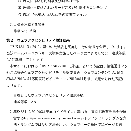
⑵
過去に作成した画像及び動画の一部
⑶
外部から提供されたサービス及び付随するコンテンツ
⑷
PDF、WORD、EXCEL等の文書ファイル
目標を達成する等級
等級AAに準拠
第２ ウェブアクセシビリティ検証結果
JIS X 8341-3：2010に基づいた試験を実施し、その結果を公表しています。
当該ホームページのうち、試験を実施したページにつきましては、達成等級
AAに準拠しております。
本サイトにおける「JIS X 8341-3:2010に準拠」という表記は、情報通信アク
セス協議会ウェブアクセシビリティ基盤委員会「ウェブコンテンツのJIS X
8341-3:2010の対応度表記ガイドライン - 2012年11月版」で定められた表記に
よります。
目標としたウェブアクセシビリティ達成等級
達成等級 AA
JISX8341-3:2010試験実施ガイドラインに基づき、東京都教育委員会が運
営するhttp://jisedai.kyoiku-kensyu.metro.tokyo.jp/ドメインよりランダムな方
法とランダムではない方法を用い、ウェブページ単位で11ページを選
択。