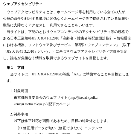
ウェブアクセシビリティ
ウェブアクセシビリティとは、ホームページ等を利用している全ての人が、
心身の条件や利用する環境に関係なくホームページ等で提供されている情報や
機能に支障なくアクセスし、利用できることをいいます。
当サイトは、下記のとおりウェブコンテンツのアクセシビリティ等の規格で
ある日本工業規格JIS X 8341-3:2010「高齢者・障害者等配慮設計指針－情報通信
における機器、ソフトウェア及びサービス－第3部：ウェブコンテンツ」（以下
「JIS X 8341-3:2010」という。）に基づきウェブアクセシビリティ方針を策定
し、誰もが負担なく情報を取得できるウェブサイトを目指します。
第１ 方針
当サイトは、JIS X 8341-3:2010の等級「AA」に準拠することを目標としま
す。
対象範囲
東京都教育委員会のウェブサイト (http://jisedai.kyoiku-
kensyu.metro.tokyo.jp/) 配下のページ
例外事項
以下は修正対応が困難であるため、目標の対象外とします。
⑴
修正用データが無い（修正できない）コンテンツ