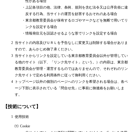
性がある場合
・
上記各項目の他、法律、条例、規則を含む法令又は公序良俗に違
反する行為、当サイトの運営を妨害するおそれのある場合
・
東京都教育委員会が保有するロゴやマークなどを無断で用いてリ
ンクを設定する場合
・
情報発信元を誤認させるような形でリンクを設定する場合
2
当サイトの内容及びＵＲＬを予告なしに変更又は削除する場合がありま
すので、あらかじめ御了承ください。
3
当サイトからリンクを設定している東京都教育委員会以外が管理してい
る他のサイト（以下、「リンク先サイト」という。）の内容は、東京都
教育委員会が管理・運営するものではありませんので、それぞれのリン
ク先サイトで定める利用条件に従って御利用ください。
4
トップページ以外の個別のページへのリンクを希望される場合は、各ペ
ージ下部に表示されている「問合せ先」に事前に御連絡をお願いしま
す。
【技術について】
1
使用技術
⑴
Cookie