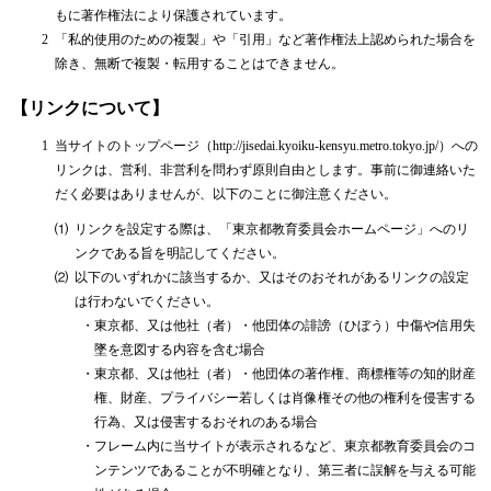
もに著作権法により保護されています。
2
「私的使用のための複製」や「引用」など著作権法上認められた場合を
除き、無断で複製・転用することはできません。
【リンクについて】
1
当サイトのトップページ（http://jisedai.kyoiku-kensyu.metro.tokyo.jp/）への
リンクは、営利、非営利を問わず原則自由とします。事前に御連絡いた
だく必要はありませんが、以下のことに御注意ください。
⑴
リンクを設定する際は、「東京都教育委員会ホームページ」へのリ
ンクである旨を明記してください。
⑵
以下のいずれかに該当するか、又はそのおそれがあるリンクの設定
は行わないでください。
・
東京都、又は他社（者）・他団体の誹謗（ひぼう）中傷や信用失
墜を意図する内容を含む場合
・
東京都、又は他社（者）・他団体の著作権、商標権等の知的財産
権、財産、プライバシー若しくは肖像権その他の権利を侵害する
行為、又は侵害するおそれのある場合
・
フレーム内に当サイトが表示されるなど、東京都教育委員会のコ
ンテンツであることが不明確となり、第三者に誤解を与える可能