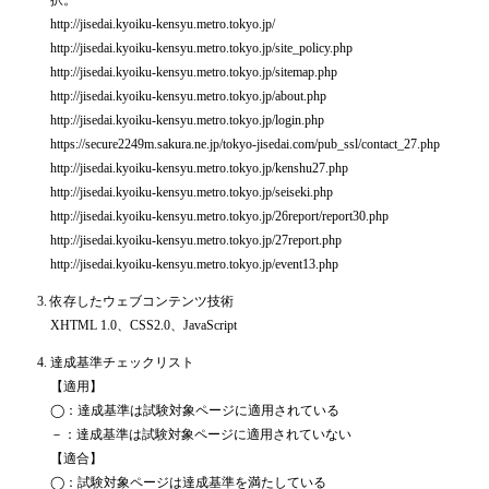
http://jisedai.kyoiku-kensyu.metro.tokyo.jp/
http://jisedai.kyoiku-kensyu.metro.tokyo.jp/site_policy.php
http://jisedai.kyoiku-kensyu.metro.tokyo.jp/sitemap.php
http://jisedai.kyoiku-kensyu.metro.tokyo.jp/about.php
http://jisedai.kyoiku-kensyu.metro.tokyo.jp/login.php
https://secure2249m.sakura.ne.jp/tokyo-jisedai.com/pub_ssl/contact_27.php
http://jisedai.kyoiku-kensyu.metro.tokyo.jp/kenshu27.php
http://jisedai.kyoiku-kensyu.metro.tokyo.jp/seiseki.php
http://jisedai.kyoiku-kensyu.metro.tokyo.jp/26report/report30.php
http://jisedai.kyoiku-kensyu.metro.tokyo.jp/27report.php
http://jisedai.kyoiku-kensyu.metro.tokyo.jp/event13.php
依存したウェブコンテンツ技術
XHTML 1.0、CSS2.0、JavaScript
達成基準チェックリスト
【適用】
◯：達成基準は試験対象ページに適用されている
－：達成基準は試験対象ページに適用されていない
【適合】
◯：試験対象ページは達成基準を満たしている