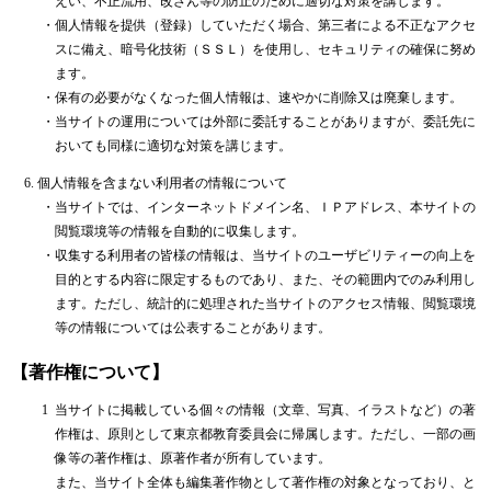
えい、不正流用、改ざん等の防止のために適切な対策を講じます。
・
個人情報を提供（登録）していただく場合、第三者による不正なアクセ
スに備え、暗号化技術（ＳＳＬ）を使用し、セキュリティの確保に努め
ます。
・
保有の必要がなくなった個人情報は、速やかに削除又は廃棄します。
・
当サイトの運用については外部に委託することがありますが、委託先に
おいても同様に適切な対策を講じます。
個人情報を含まない利用者の情報について
・
当サイトでは、インターネットドメイン名、ＩＰアドレス、本サイトの
閲覧環境等の情報を自動的に収集します。
・
収集する利用者の皆様の情報は、当サイトのユーザビリティーの向上を
目的とする内容に限定するものであり、また、その範囲内でのみ利用し
ます。ただし、統計的に処理された当サイトのアクセス情報、閲覧環境
等の情報については公表することがあります。
【著作権について】
1
当サイトに掲載している個々の情報（文章、写真、イラストなど）の著
作権は、原則として東京都教育委員会に帰属します。ただし、一部の画
像等の著作権は、原著作者が所有しています。
また、当サイト全体も編集著作物として著作権の対象となっており、と