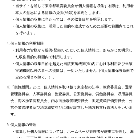
・
当サイトを通じて東京都教育委員会が個人情報を収集する際は、利用者
本人の意思による情報の提供(登録)を原則とします。
・
個人情報の収集に当たっては、その収集目的を明示します。
・
個人情報の収集は、明示した目的を達成するために必要な範囲内でこれ
を行います。
個人情報の利用制限
・
利用者の皆様から提供(登録)いただいた個人情報は、あらかじめ明示し
た収集目的の範囲内で利用します。
・
個人情報の収集目的を越えた当該実施機関(※)内における利用及び当該
実施機関以外の者への提供は、一切いたしません（個人情報保護条例で
定める場合を除く。）。
※
「実施機関」とは、個人情報を取り扱う東京都の知事、教育委員会、選挙
管理委員会、人事委員会、監査委員、公安委員会、労働委員会、収用委員
会、海区漁業調整員会、内水面漁場管理委員会、固定資産評価委員会、公
営企業管理者及び消防総監並びに都が設立した地方独立行政法人をいいま
す。
個人情報の管理
・
収集した個人情報については、ホームページ管理者が厳重に管理し、漏