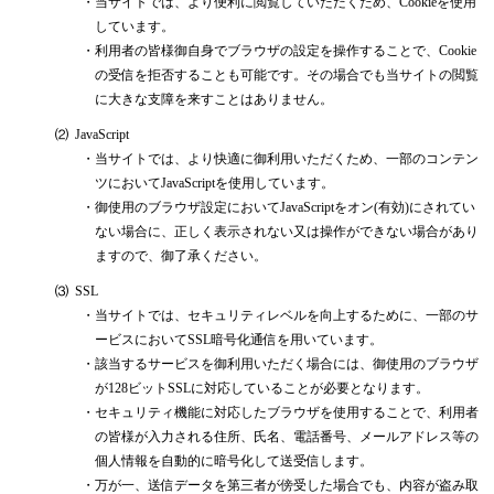
・
当サイトでは、より便利に閲覧していただくため、Cookieを使用
しています。
・
利用者の皆様御自身でブラウザの設定を操作することで、Cookie
の受信を拒否することも可能です。その場合でも当サイトの閲覧
に大きな支障を来すことはありません。
⑵
JavaScript
・
当サイトでは、より快適に御利用いただくため、一部のコンテン
ツにおいてJavaScriptを使用しています。
・
御使用のブラウザ設定においてJavaScriptをオン(有効)にされてい
ない場合に、正しく表示されない又は操作ができない場合があり
ますので、御了承ください。
⑶
SSL
・
当サイトでは、セキュリティレベルを向上するために、一部のサ
ービスにおいてSSL暗号化通信を用いています。
・
該当するサービスを御利用いただく場合には、御使用のブラウザ
が128ビットSSLに対応していることが必要となります。
・
セキュリティ機能に対応したブラウザを使用することで、利用者
の皆様が入力される住所、氏名、電話番号、メールアドレス等の
個人情報を自動的に暗号化して送受信します。
・
万が一、送信データを第三者が傍受した場合でも、内容が盗み取