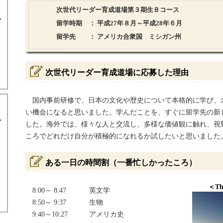
次世代リーダー育成道場第３期生Ｂコース
留学時期
： 平成27年８月～平成28年６月
留学先
： アメリカ合衆国 ミシガン州
次世代リーダー育成道場に応募した理由
国内事前研修で、日本の文化や歴史について本格的に学び、
い機会になると思いました。学んだことを、すぐに留学先の新
した。海外では、様々な人と交流し、多様な価値観に触れ、視
ころでどれだけ自分が積極的になれるか試したいと思いました
ある一日の時間割（一番忙しかったころ）
＜The
8:00～ 8:47
英文学
8:50～ 9:37
生物
9:40～10:27
アメリカ史