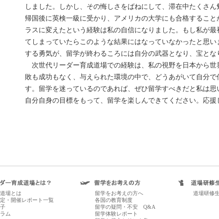
しました。しかし、その悔しさをばねにして、滞在中たくさん
帰国後に英検一級に受かり、アメリカの大学にも合格すること
ラスに変えたという経験は私の自信になりました。もし私が最
てしまっていたらこのような結果にはなっていなかったと思いま
する勇気が、留学が終わるころには自分の武器となり、宝とな
次世代リーダー育成道場での経験は、私の視野を日本から世
敗も成功もなく、与えられた環境の中で、どうあがいて自分で
す。留学を迷っているのであれば、ぜひ留学すべきだと私は思
自分自身の目標をもって、留学を楽しんできてください。応援
道場とは
留学をお考えの方へ
道場研修
定・開催レポート一覧
各国の教育制度
子
留学の疑問・不安 Q&A
ラム
留学体験レポート