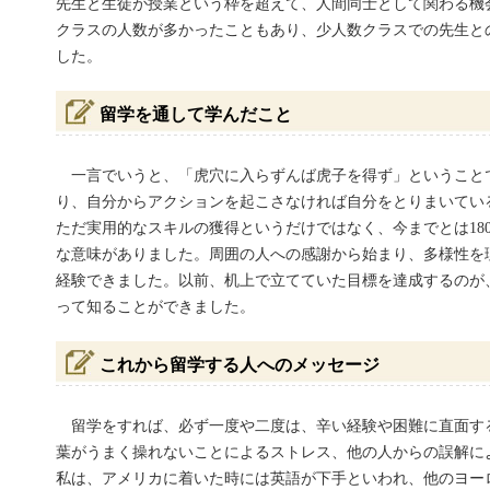
先生と生徒が授業という枠を超えて、人間同士として関わる機
クラスの人数が多かったこともあり、少人数クラスでの先生と
した。
留学を通して学んだこと
一言でいうと、「虎穴に入らずんば虎子を得ず」ということ
り、自分からアクションを起こさなければ自分をとりまいてい
ただ実用的なスキルの獲得というだけではなく、今までとは18
な意味がありました。周囲の人への感謝から始まり、多様性を
経験できました。以前、机上で立てていた目標を達成するのが
って知ることができました。
これから留学する人へのメッセージ
留学をすれば、必ず一度や二度は、辛い経験や困難に直面す
葉がうまく操れないことによるストレス、他の人からの誤解に
私は、アメリカに着いた時には英語が下手といわれ、他のヨー