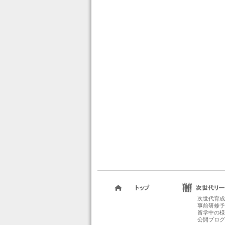
次世代育成
事前研修予
留学中の様
公開プログ