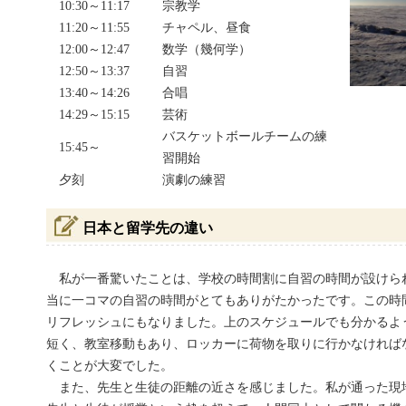
10:30～11:17
宗教学
11:20～11:55
チャペル、昼食
12:00～12:47
数学（幾何学）
12:50～13:37
自習
13:40～14:26
合唱
14:29～15:15
芸術
バスケットボールチームの練
15:45～
習開始
夕刻
演劇の練習
日本と留学先の違い
私が一番驚いたことは、学校の時間割に自習の時間が設けら
当に一コマの自習の時間がとてもありがたかったです。この時
リフレッシュにもなりました。上のスケジュールでも分かるよ
短く、教室移動もあり、ロッカーに荷物を取りに行かなければ
くことが大変でした。
また、先生と生徒の距離の近さを感じました。私が通った現